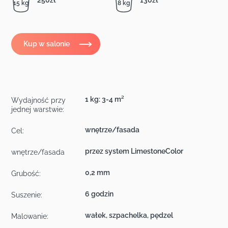
15 kg
8 kg
Kup w salonie
1 kg: 3-4 m²
Wydajność przy
jednej warstwie:
wnętrze/fasada
Cel:
przez system LimestoneColor
wnętrze/fasada
0,2 mm
Grubość:
6 godzin
Suszenie:
wałek, szpachelka, pędzel
Malowanie: