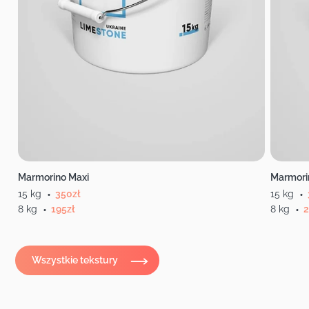
Marmorino Maxi
Marmori
15 kg
350
zł
15 kg
8 kg
195
zł
8 kg
Wszystkie tekstury