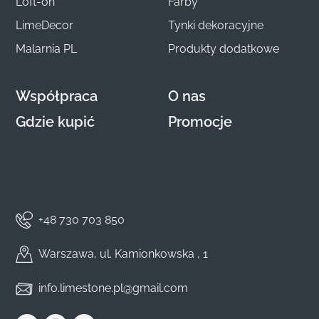
Loft-on
Farby
LimeDecor
Tynki dekoracyjne
Malarnia PL
Produkty dodatkowe
Współpraca
O nas
Gdzie kupić
Promocje
+48 730 703 850
Warszawa, ul. Kamionkowska , 1
info.limestone.pl@gmail.com