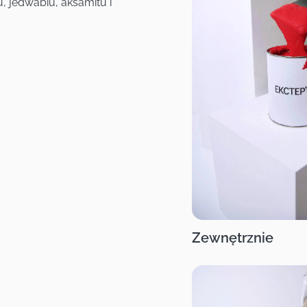
, jedwabiu, aksamitu i
Zewnętrznie