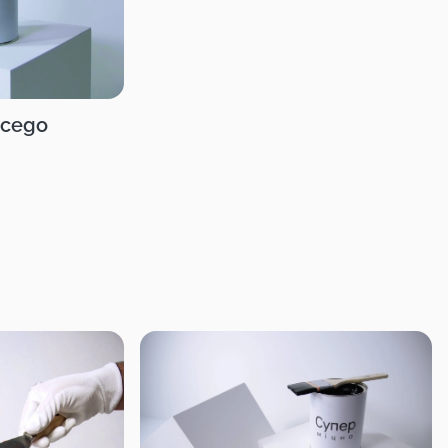
ęcego