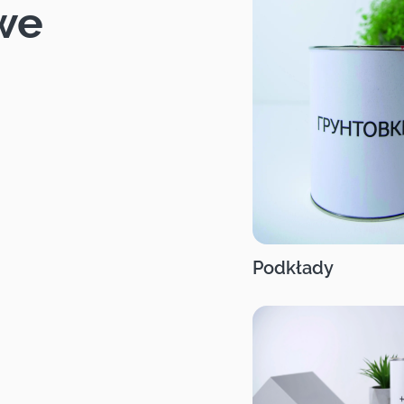
we
Podkłady