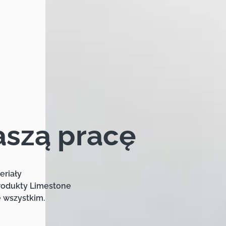
aszą pracę
eriały
rodukty Limestone
e wszystkim.