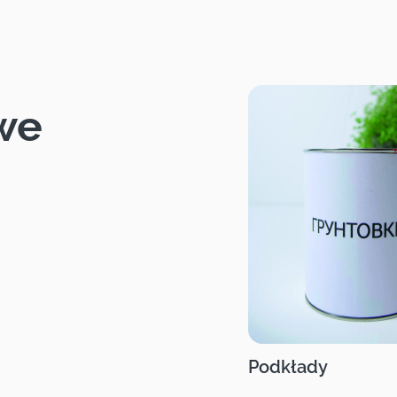
we
Podkłady